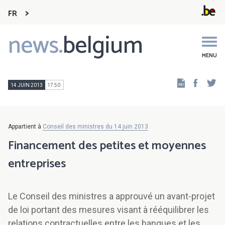
FR
news.
belgium
Main
navigation
MENU
Faceb
Tw
14 JUIN 2013
17:50
Appartient à
Conseil des ministres du 14 juin 2013
Financement des petites et moyennes
entreprises
Le Conseil des ministres a approuvé un avant-projet
de loi portant des mesures visant à rééquilibrer les
relations contractuelles entre les banques et les