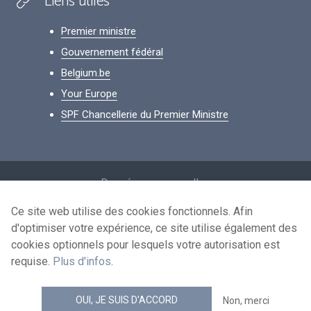
Liens utiles
Premier ministre
Gouvernement fédéral
Belgium.be
Your Europe
SPF Chancellerie du Premier Ministre
Footer
Données personnelles
Conditions de réutilisation
Ce site web utilise des cookies fonctionnels. Afin
d'optimiser votre expérience, ce site utilise également des
Contactez-nous
cookies optionnels pour lesquels votre autorisation est
Accessibilité
requise.
Plus d'infos
.
news.belgium flux RSS
OUI, JE SUIS D'ACCORD
Non, merci