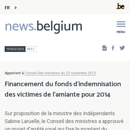
FR
news.
belgium
Main
navigation
MENU
Faceb
Tw
19 NOV 2013
18:51
Appartient à
Conseil des ministres du 22 novembre 2013
Financement du fonds d'indemnisation
des victimes de l'amiante pour 2014
Sur proposition de la ministre des Indépendants
Sabine Laruelle, le Conseil des ministres a approuvé
un projet d'arrêté royal qui fixe le montant du