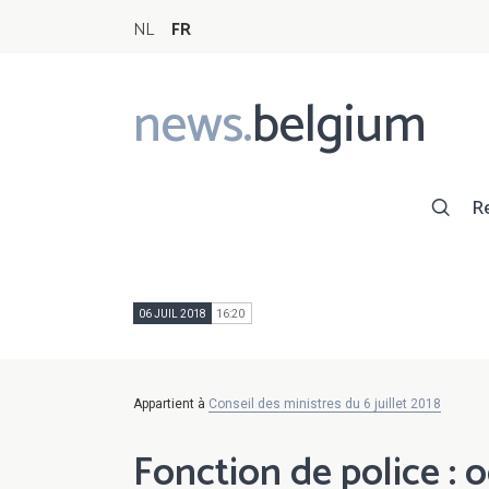
NL
FR
news.
belgium
Main
navigation
R
06 JUIL 2018
16:20
Appartient à
Conseil des ministres du 6 juillet 2018
Fonction de police : oc