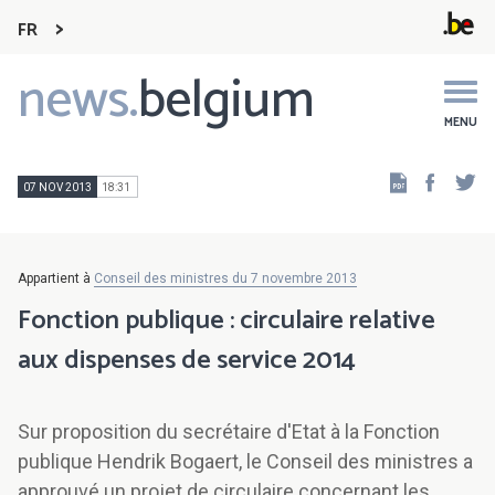
FR
news.
belgium
Main
navigation
MENU
Faceb
Tw
07 NOV 2013
18:31
Appartient à
Conseil des ministres du 7 novembre 2013
Fonction publique : circulaire relative
aux dispenses de service 2014
Sur proposition du secrétaire d'Etat à la Fonction
publique Hendrik Bogaert, le Conseil des ministres a
approuvé un projet de circulaire concernant les