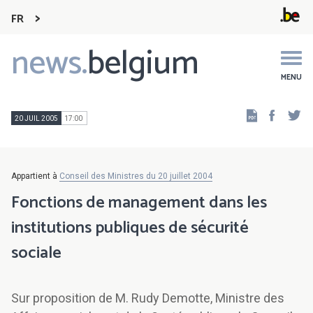
FR
news.
belgium
Main
navigation
MENU
Faceb
Tw
20 JUIL 2005
17:00
Appartient à
Conseil des Ministres du 20 juillet 2004
Fonctions de management dans les
institutions publiques de sécurité
sociale
Sur proposition de M. Rudy Demotte, Ministre des