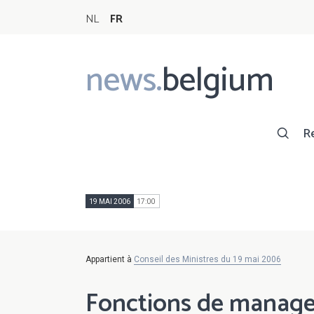
NL
FR
news.
belgium
Main
navigation
R
19 MAI 2006
17:00
Appartient à
Conseil des Ministres du 19 mai 2006
Fonctions de manage