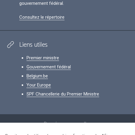
gouvernement fédéral.
Consultez le répertoire
Liens utiles
Premier ministre
Gouvernement fédéral
Belgium.be
Your Europe
SPF Chancellerie du Premier Ministre
Footer
Données personnelles
Conditions de réutilisation