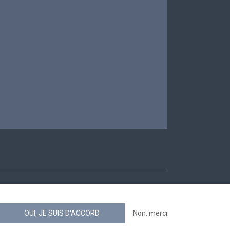
ccessibilité
OUI, JE SUIS D'ACCORD
Non, merci
news.belgium flux RSS