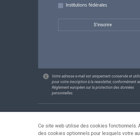
Institutions fédérales
Votre adresse e-mail est uniquement conservée et utili
pour votre inscription à la newsletter, conformément a
Règlement européen sur la protection des données
personnelles.
Footer
Données pe
Ce site web utilise des cookies fonctionnels. A
des cookies optionnels pour lesquels votre au
© 2026 - news.belgium.be