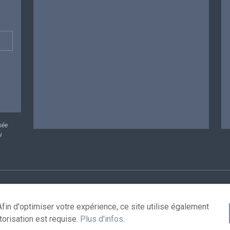
sée
u
rsonnelles
Conditions de réutilisation
Contactez-nous
A
fin d'optimiser votre expérience, ce site utilise également
torisation est requise.
Plus d'infos
.