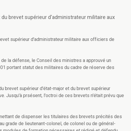
 du brevet supérieur d'administrateur militaire aux
evet supérieur d'administrateur militaire aux officiers de
 de la défense, le Conseil des ministres a approuvé un
2001 portant statut des militaires du cadre de réserve des
 du brevet supérieur d'état-major et du brevet supérieur
ve. Jusqu'à prsésent, l'octroi de ces brevets n'était prévu que
rmettant de dispenser les titulaires des brevets précités des
u grade de lieutenant-colonel, de colonel ou de général-
les modules de formation nécessaires et rédigé et défendu