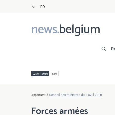
NL
FR
news.
belgium
Main
navigation
R
02 AVR 2010
13:40
Appartient à
Conseil des ministres du 2 avril 2010
Forces armées