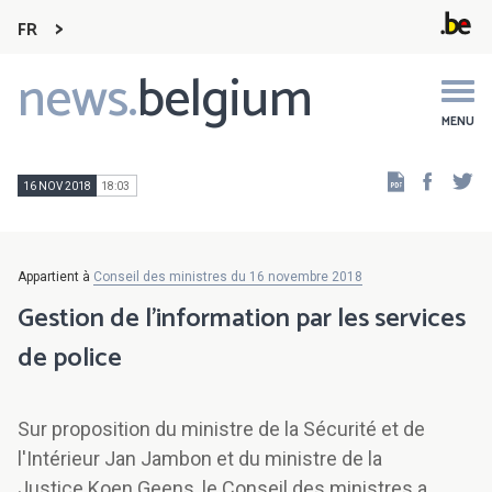
FR
news.
belgium
Main
navigation
MENU
Faceb
Tw
16 NOV 2018
18:03
Appartient à
Conseil des ministres du 16 novembre 2018
Gestion de l'information par les services
de police
Sur proposition du ministre de la Sécurité et de
l'Intérieur Jan Jambon et du ministre de la
Justice Koen Geens, le Conseil des ministres a