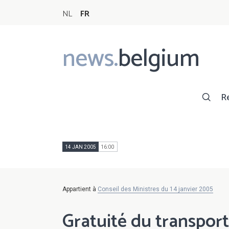
NL
FR
news.
belgium
Main
navigation
R
14 JAN 2005
16:00
Appartient à
Conseil des Ministres du 14 janvier 2005
Gratuité du transpor