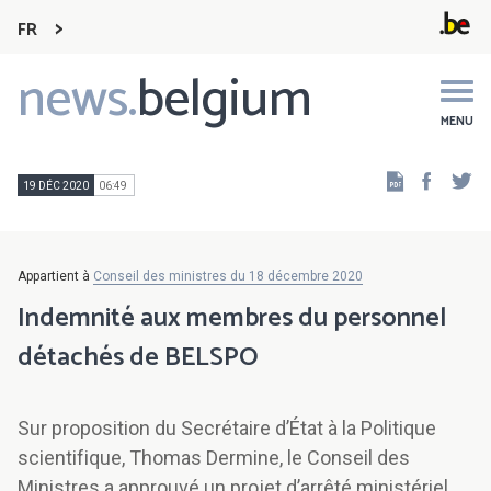
FR
news.
belgium
Main
navigation
MENU
Faceb
Tw
19 DÉC 2020
06:49
Appartient à
Conseil des ministres du 18 décembre 2020
Indemnité aux membres du personnel
détachés de BELSPO
Sur proposition du Secrétaire d’État à la Politique
scientifique, Thomas Dermine, le Conseil des
Ministres a approuvé un projet d’arrêté ministériel,