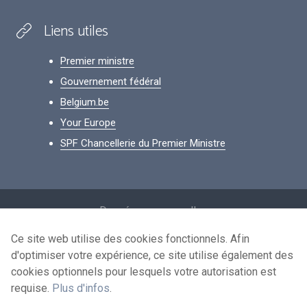
Liens utiles
Premier ministre
Gouvernement fédéral
Belgium.be
Your Europe
SPF Chancellerie du Premier Ministre
Footer
Données personnelles
Conditions de réutilisation
Ce site web utilise des cookies fonctionnels. Afin
d'optimiser votre expérience, ce site utilise également des
Contactez-nous
cookies optionnels pour lesquels votre autorisation est
Accessibilité
requise.
Plus d'infos
.