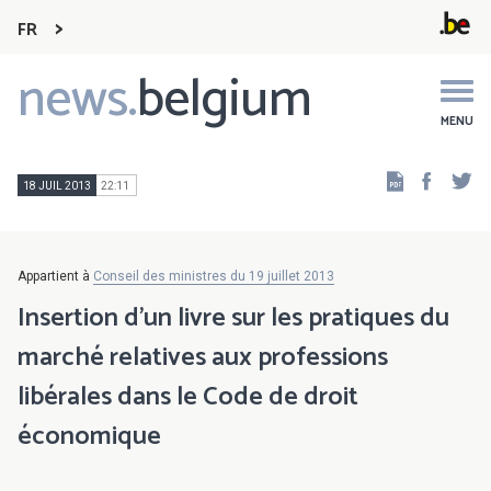
FR
news.
belgium
Main
navigation
MENU
Faceb
Tw
18 JUIL 2013
22:11
Appartient à
Conseil des ministres du 19 juillet 2013
Insertion d'un livre sur les pratiques du
marché relatives aux professions
libérales dans le Code de droit
économique