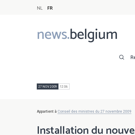
NL
FR
news.
belgium
Main
navigation
R
27 NOV 2009
12:06
Appartient à
Conseil des ministres du 27 novembre 2009
Installation du nou