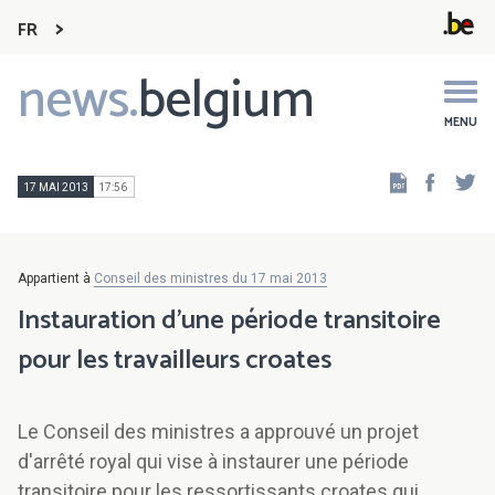
FR
news.
belgium
Main
navigation
MENU
Faceb
Tw
17 MAI 2013
17:56
Appartient à
Conseil des ministres du 17 mai 2013
Instauration d'une période transitoire
pour les travailleurs croates
Le Conseil des ministres a approuvé un projet
d'arrêté royal qui vise à instaurer une période
transitoire pour les ressortissants croates qui