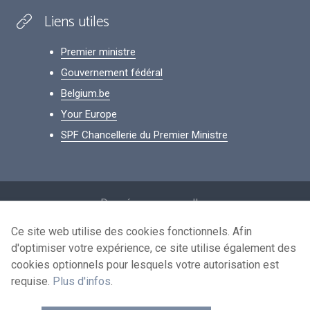
Liens utiles
Premier ministre
Gouvernement fédéral
Belgium.be
Your Europe
SPF Chancellerie du Premier Ministre
Footer
Données personnelles
Conditions de réutilisation
Ce site web utilise des cookies fonctionnels. Afin
d'optimiser votre expérience, ce site utilise également des
Contactez-nous
cookies optionnels pour lesquels votre autorisation est
Accessibilité
requise.
Plus d'infos
.