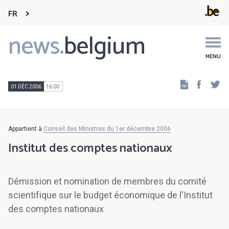
FR
news.
belgium
Main
navigation
MENU
Faceb
Tw
01 DÉC 2006
16:00
Appartient à
Conseil des Ministres du 1er décembre 2006
Institut des comptes nationaux
Démission et nomination de membres du comité
scientifique sur le budget économique de l'Institut
des comptes nationaux