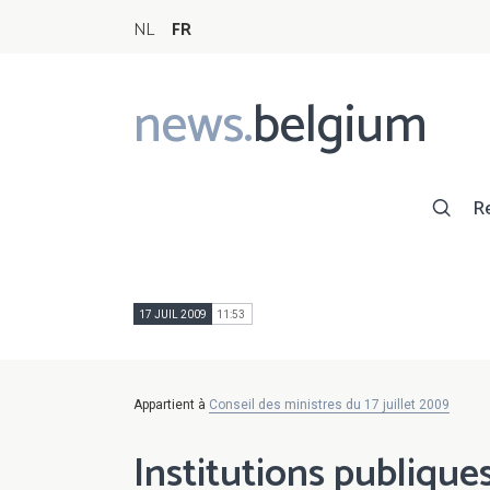
NL
FR
news.
belgium
Main
navigation
R
17 JUIL 2009
11:53
Appartient à
Conseil des ministres du 17 juillet 2009
Institutions publiques