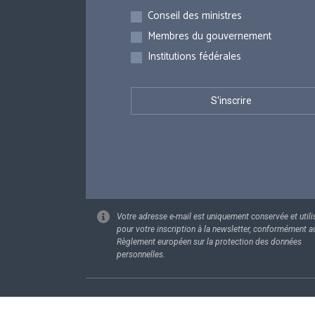
Inscriptions
Conseil des ministres
Membres du gouvernement
Institutions fédérales
Votre adresse e-mail est uniquement conservée et utili
pour votre inscription à la newsletter, conformément a
Règlement européen sur la protection des données
personnelles.
Footer
Données pe