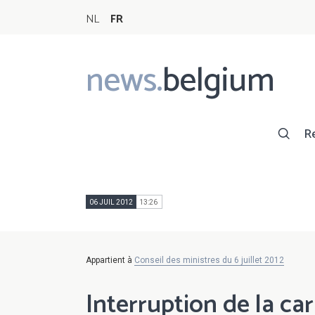
NL
FR
news.
belgium
Main
navigation
R
06 JUIL 2012
13:26
Appartient à
Conseil des ministres du 6 juillet 2012
Interruption de la car