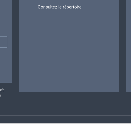
Consultez le répertoire
sée
u
rsonnelles
Conditions de réutilisation
Contactez-nous
A