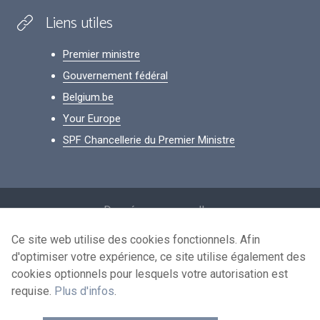
Liens utiles
Premier ministre
Gouvernement fédéral
Belgium.be
Your Europe
SPF Chancellerie du Premier Ministre
Footer
Données personnelles
Conditions de réutilisation
Ce site web utilise des cookies fonctionnels. Afin
d'optimiser votre expérience, ce site utilise également des
Contactez-nous
cookies optionnels pour lesquels votre autorisation est
Accessibilité
requise.
Plus d'infos
.