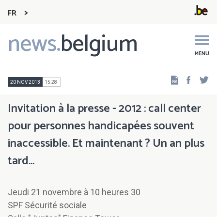
FR
news.
belgium
Main
navigation
MENU
Faceb
Tw
20 NOV 2013
15:28
Invitation à la presse - 2012 : call center
pour personnes handicapées souvent
inaccessible. Et maintenant ? Un an plus
tard…
Jeudi 21 novembre à 10 heures 30
SPF Sécurité sociale