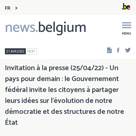
FR
news.
belgium
Main
navigation
MENU
Faceb
Tw
21 AVR 2022
13:31
Invitation à la presse (25/04/22) - Un
pays pour demain : le Gouvernement
fédéral invite les citoyens à partager
leurs idées sur l’évolution de notre
démocratie et des structures de notre
État