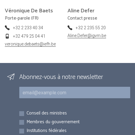
Véronique
De Baets
Aline
Defer
Porte-parole (FR)
Contact presse
+32 2 233 40 34
+32 2 235 55 20
Aline.Defer@igvm.be
+32 479 25 04 41
veronique.debaets@iefh.be
Abonnez-vous à notre newsletter
Courriel
Inscriptions
Conseil des ministres
Membres du gouvernement
Institutions fédérales