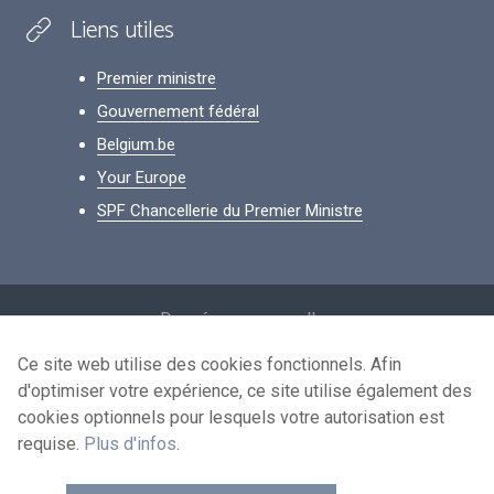
Liens utiles
Premier ministre
Gouvernement fédéral
Belgium.be
Your Europe
SPF Chancellerie du Premier Ministre
Footer
Données personnelles
Conditions de réutilisation
Ce site web utilise des cookies fonctionnels. Afin
d'optimiser votre expérience, ce site utilise également des
Contactez-nous
cookies optionnels pour lesquels votre autorisation est
Accessibilité
requise.
Plus d'infos
.