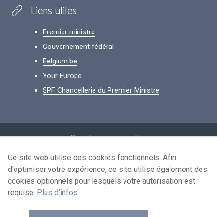
Liens utiles
Premier ministre
Gouvernement fédéral
Belgium.be
Your Europe
SPF Chancellerie du Premier Ministre
Footer
Données personnelles
Conditions de réutilisation
Ce site web utilise des cookies fonctionnels. Afin
d'optimiser votre expérience, ce site utilise également des
Contactez-nous
cookies optionnels pour lesquels votre autorisation est
Accessibilité
requise.
Plus d'infos
.