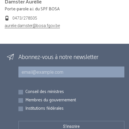
Damster
Aurélie
Porte-parole a.i. du SPF BOSA
0473/278505
aurelie.damster@bosa.fgov.be
Abonnez-vous à notre newsletter
Courriel
Inscriptions
Conseil des ministres
Membres du gouvernement
Institutions fédérales