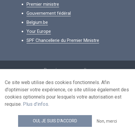
Premier ministre
Gouvernement fédéral
Belgium.be
Your Europe
SPF Chancellerie du Premier Ministre
Footer
Données personnelles
Conditions de réutilisation
Ce site web utilise des cookies fonctionnels. Afin
d'optimiser votre expérience, ce site utilise également des
Contactez-nous
cookies optionnels pour lesquels votre autorisation est
Accessibilité
requise.
Plus d'infos
.
news.belgium flux RSS
OUI, JE SUIS D'ACCORD
Non, merci
© 2026 - news.belgium.be