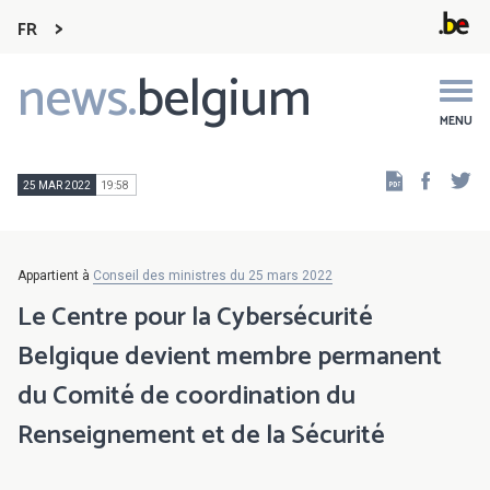
FR
news.
belgium
Main
navigation
MENU
Faceb
Tw
25 MAR 2022
19:58
Appartient à
Conseil des ministres du 25 mars 2022
Le Centre pour la Cybersécurité
Belgique devient membre permanent
du Comité de coordination du
Renseignement et de la Sécurité