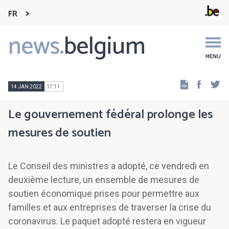
FR
news.
belgium
Main
navigation
MENU
Faceb
Tw
14 JAN 2022
17:11
Le gouvernement fédéral prolonge les
mesures de soutien
Le Conseil des ministres a adopté, ce vendredi en
deuxième lecture, un ensemble de mesures de
soutien économique prises pour permettre aux
familles et aux entreprises de traverser la crise du
coronavirus. Le paquet adopté restera en vigueur