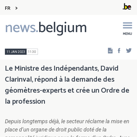
FR
news.
belgium
Main
navigation
MENU
Faceb
Tw
11 JAN 2023
11:30
Le Ministre des Indépendants, David
Clarinval, répond à la demande des
géomètres-experts et crée un Ordre de
la profession
Depuis longtemps déjà, le secteur réclame la mise en
place d’un organe de droit public doté de la