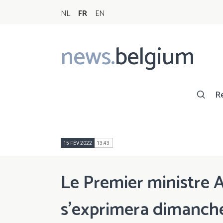
NL
FR
EN
news.
belgium
Main
navigation
R
15 FÉV 2022
13:43
Le Premier ministre 
s’exprimera dimanche