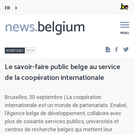
FR
news.
belgium
Main
navigation
MENU
Faceb
Tw
30 SEP 2021
13:13
Le savoir-faire public belge au service
de la coopération internationale
Bruxelles, 30 septembre | La coopération
internationale est un monde de partenariats. Enabel,
l’Agence belge de développement, collabore avec
plus de soixante services publics, universités et
centres de recherche belges qui mettent leur