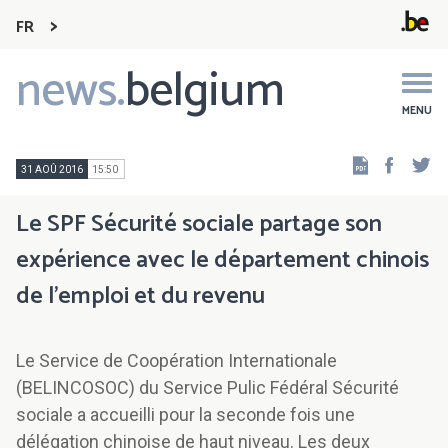
FR
news.
belgium
Main
navigation
MENU
Faceb
Tw
31 AOÛ 2016
15:50
Le SPF Sécurité sociale partage son
expérience avec le département chinois
de l’emploi et du revenu
Le Service de Coopération Internationale
(BELINCOSOC) du Service Pulic Fédéral Sécurité
sociale a accueilli pour la seconde fois une
délégation chinoise de haut niveau. Les deux