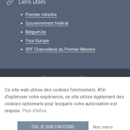
Liens utiles
Premier ministre
Gouvernement fédéral
Belgium.be
Your Europe
SPF Chancellerie du Premier Ministre
Footer
Données personnelles
Conditions de réutilisation
Ce site web utilise des cookies fonctionnels. Afin
d'optimiser votre expérience, ce site utilise également des
Contactez-nous
cookies optionnels pour lesquels votre autorisation est
Accessibilité
requise.
Plus d'infos
.
news.belgium flux RSS
OUI, JE SUIS D'ACCORD
Non, merci