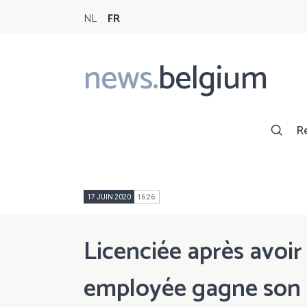
NL
FR
news.
belgium
Main
navigation
R
17 JUIN 2020
16:26
Licenciée après avoir
employée gagne son 