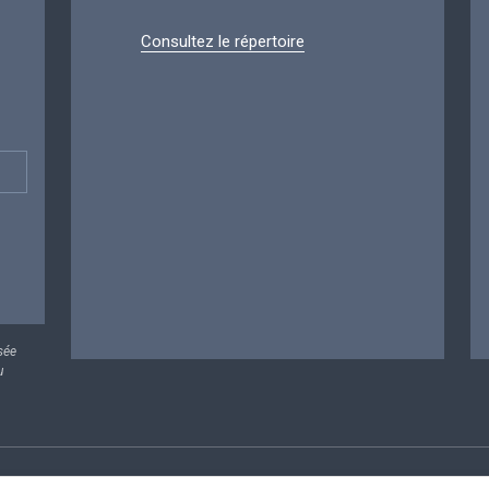
Consultez le répertoire
sée
u