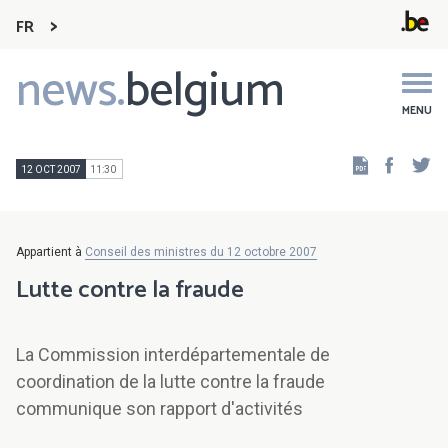
FR
news.
belgium
Main
navigation
MENU
Faceb
Tw
12 OCT 2007
11:30
Appartient à
Conseil des ministres du 12 octobre 2007
Lutte contre la fraude
La Commission interdépartementale de
coordination de la lutte contre la fraude
communique son rapport d'activités