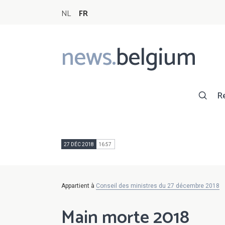
NL
FR
news.
belgium
Main
navigation
R
27 DÉC 2018
16:57
Appartient à
Conseil des ministres du 27 décembre 2018
Main morte 2018