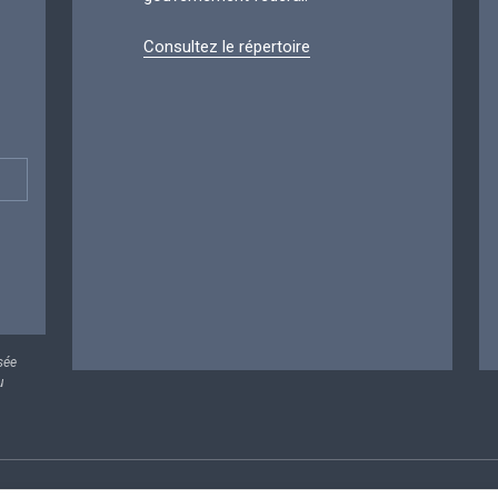
Consultez le répertoire
sée
u