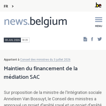
FR
news.
belgium
Main
navigation
MENU
Faceb
Tw
03 JUIL 2026
18:09
Appartient à
Conseil des ministres du 3 juillet 2026
Maintien du financement de la
médiation SAC
Sur proposition de la ministre de l’Intégration sociale
Anneleen Van Bossuyt, le Conseil des ministres a
approuvé un projet d’arrêté royal et un projet d’arrêté