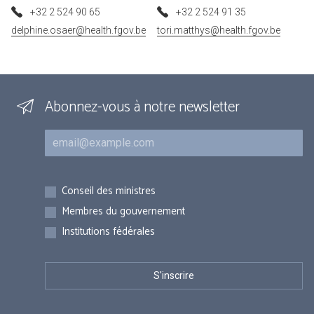
+32 2 524 90 65
+32 2 524 91 35
delphine.osaer@health.fgov.be
tori.matthys@health.fgov.be
Abonnez-vous à notre newsletter
Courriel
Inscriptions
Conseil des ministres
Membres du gouvernement
Institutions fédérales