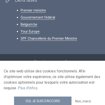
Liens utiles
Premier ministre
Gouvernement fédéral
Belgium.be
Your Europe
SPF Chancellerie du Premier Ministre
Footer
Données personnelles
Conditions de réutilisation
Ce site web utilise des cookies fonctionnels. Afin
d'optimiser votre expérience, ce site utilise également des
Contactez-nous
cookies optionnels pour lesquels votre autorisation est
Accessibilité
requise.
Plus d'infos
.
news.belgium flux RSS
OUI, JE SUIS D'ACCORD
Non, merci