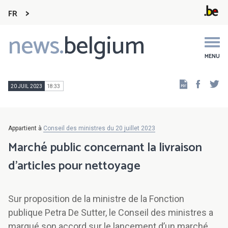
FR
news.
belgium
Main
navigation
MENU
Faceb
Tw
20 JUIL 2023
18:33
Appartient à
Conseil des ministres du 20 juillet 2023
Marché public concernant la livraison
d’articles pour nettoyage
Sur proposition de la ministre de la Fonction
publique Petra De Sutter, le Conseil des ministres a
marqué son accord sur le lancement d’un marché