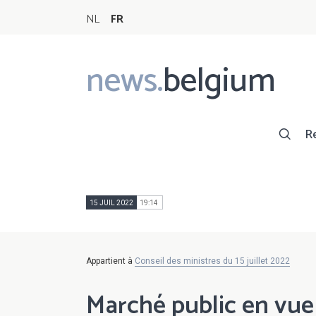
NL
FR
news.
belgium
Main
navigation
R
15 JUIL 2022
19:14
Appartient à
Conseil des ministres du 15 juillet 2022
Marché public en vue