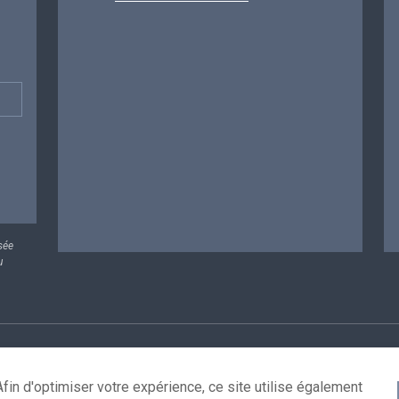
sée
u
rsonnelles
Conditions de réutilisation
Contactez-nous
A
fin d'optimiser votre expérience, ce site utilise également