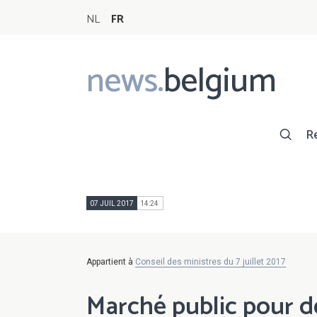
NL
FR
news.
belgium
Main
navigation
R
07 JUIL 2017
14:24
Appartient à
Conseil des ministres du 7 juillet 2017
Marché public pour 