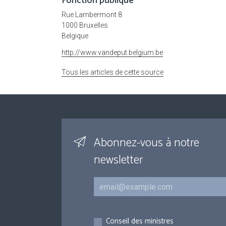
Fonction publique
Rue Lambermont 8
1000 Bruxelles
Belgique
http://www.vandeput.belgium.be
Tous les articles de cette source
Abonnez-vous à notre
newsletter
Courriel
Inscriptions
Conseil des ministres