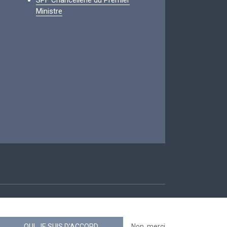
SPF Chancellerie du Premier
Ministre
ccessibilité
OUI, JE SUIS D'ACCORD
Non, merci