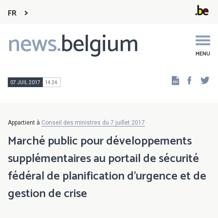
FR
news.
belgium
Main
navigation
MENU
Faceb
Tw
07 JUIL 2017
14:24
Appartient à
Conseil des ministres du 7 juillet 2017
Marché public pour développements
supplémentaires au portail de sécurité
fédéral de planification d'urgence et de
gestion de crise