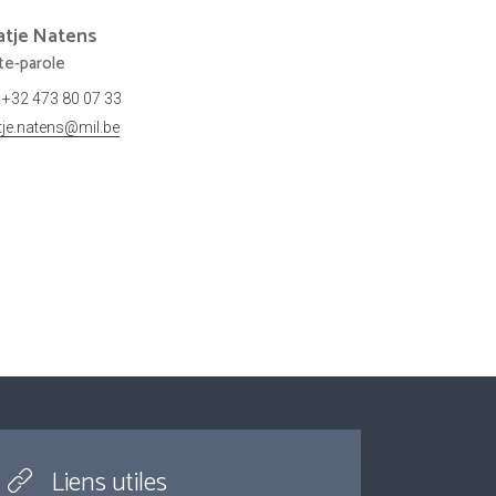
atje
Natens
te-parole
+32 473 80 07 33
tje.natens@mil.be
Liens utiles