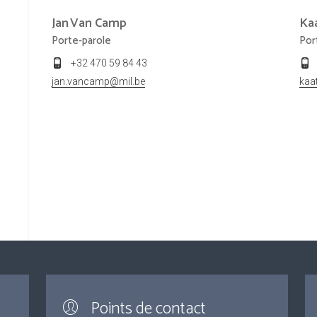
Jan
Van Camp
Ka
Porte-parole
Por
+32 470 59 84 43
jan.vancamp@mil.be
kaa
Points de contact