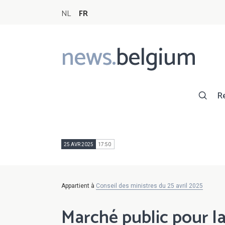
NL
FR
news.
belgium
Main
navigation
R
25 AVR 2025
17:50
Appartient à
Conseil des ministres du 25 avril 2025
Marché public pour l