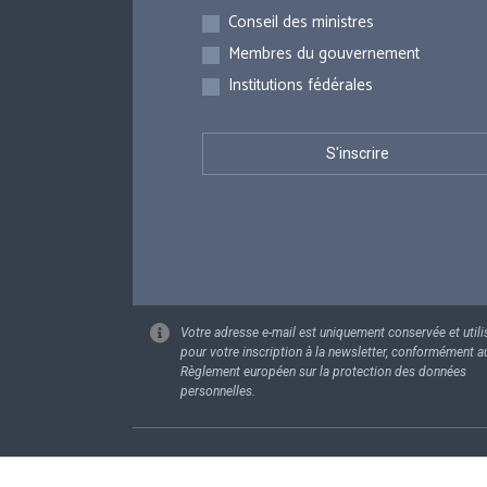
Inscriptions
Conseil des ministres
Membres du gouvernement
Institutions fédérales
Votre adresse e-mail est uniquement conservée et utili
pour votre inscription à la newsletter, conformément a
Règlement européen sur la protection des données
personnelles.
Footer
Données pe