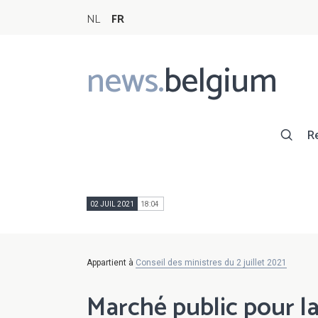
NL
FR
news.
belgium
Main
navigation
R
02 JUIL 2021
18:04
Appartient à
Conseil des ministres du 2 juillet 2021
Marché public pour la