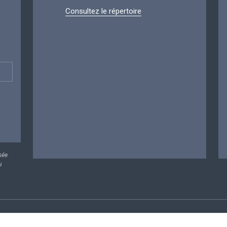
Consultez le répertoire
sée
u
rsonnelles
Conditions de réutilisation
Contactez-nous
A