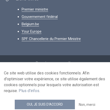
Premier ministre
Gouvernement fédéral
Belgium.be
Your Europe
SPF Chancellerie du Premier Ministre
Footer
Données personnelles
Conditions de réutilisation
Ce site web utilise des cookies fonctionnels. Afin
d'optimiser votre expérience, ce site utilise également des
Contactez-nous
cookies optionnels pour lesquels votre autorisation est
Accessibilité
requise.
Plus d'infos
.
news.belgium flux RSS
OUI, JE SUIS D'ACCORD
Non, merci