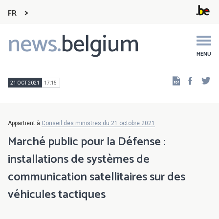
FR
news.
belgium
Main
navigation
MENU
Faceb
Tw
21 OCT 2021
17:15
Appartient à
Conseil des ministres du 21 octobre 2021
Marché public pour la Défense :
installations de systèmes de
communication satellitaires sur des
véhicules tactiques