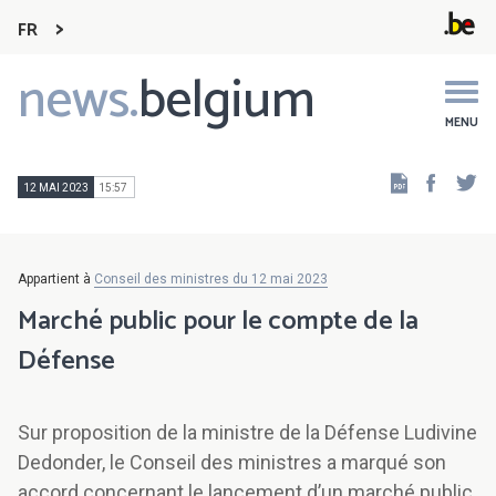
FR
news.
belgium
Main
navigation
MENU
Faceb
Tw
12 MAI 2023
15:57
Appartient à
Conseil des ministres du 12 mai 2023
Marché public pour le compte de la
Défense
Sur proposition de la ministre de la Défense Ludivine
Dedonder, le Conseil des ministres a marqué son
accord concernant le lancement d’un marché public