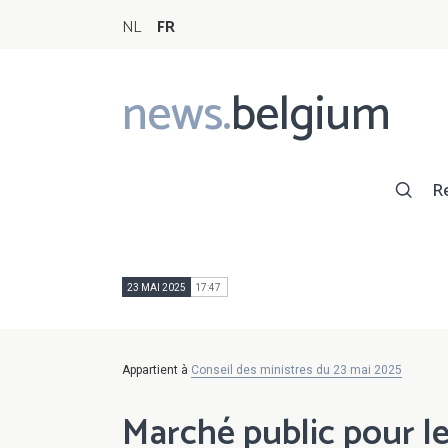
NL
FR
news.
belgium
Main
navigation
R
23 MAI 2025
17:47
Appartient à
Conseil des ministres du 23 mai 2025
Marché public pour 