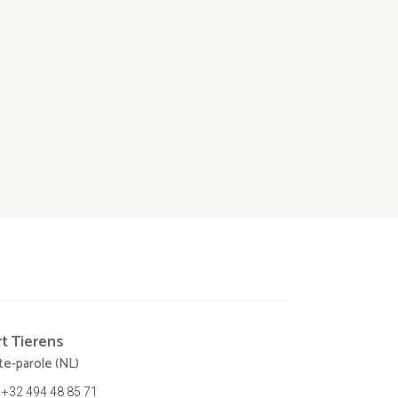
rt
Tierens
te-parole (NL)
+32 494 48 85 71