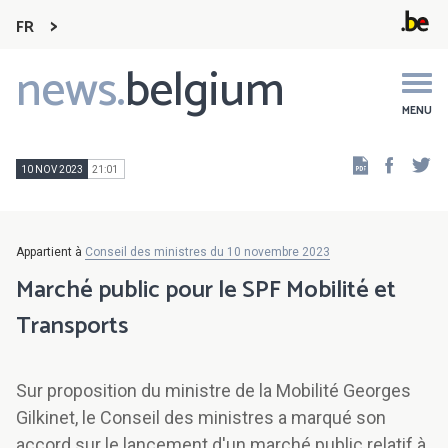
FR
news.
belgium
Main
navigation
MENU
Faceb
Tw
10 NOV 2023
21:01
Appartient à
Conseil des ministres du 10 novembre 2023
Marché public pour le SPF Mobilité et
Transports
Sur proposition du ministre de la Mobilité Georges
Gilkinet, le Conseil des ministres a marqué son
accord sur le lancement d'un marché public relatif à