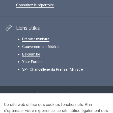
Consultez le répertoire
Liens utiles
Premier ministre
Gouvernement fédéral
Belgium.be
Your Europe
SPF Chancellerie du Premier Ministre
Footer
Données personnelles
Conditions de réutilisation
Ce site web utilise des cookies fonctionnels. Afin
d'optimiser votre expérience, ce site utilise également des
Contactez-nous