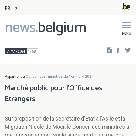
FR
news.
belgium
Main
navigation
MENU
Faceb
Tw
01 MAR 2024
17:58
Appartient à
Conseil des ministres du 1er mars 2024
Marché public pour l'Office des
Etrangers
Sur proposition de la secrétaire d'Etat à l'Asile et la
Migration Nicole de Moor, le Conseil des ministres a
marqué son accord sur le lancement d'un marché