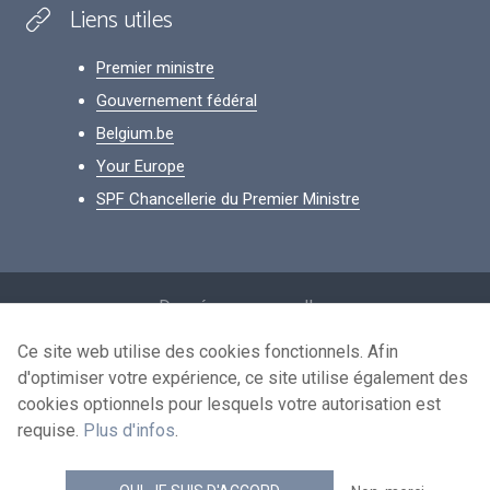
Liens utiles
Premier ministre
Gouvernement fédéral
Belgium.be
Your Europe
SPF Chancellerie du Premier Ministre
Footer
Données personnelles
Conditions de réutilisation
Ce site web utilise des cookies fonctionnels. Afin
d'optimiser votre expérience, ce site utilise également des
Contactez-nous
cookies optionnels pour lesquels votre autorisation est
Accessibilité
requise.
Plus d'infos
.
news.belgium flux RSS