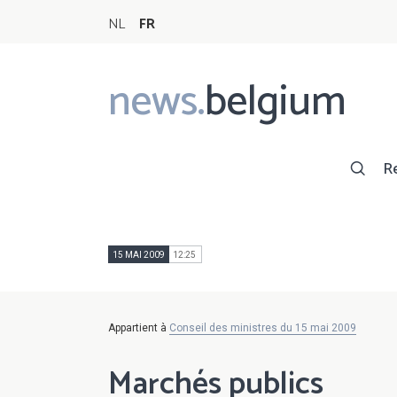
NL
FR
news.
belgium
Main
navigation
R
15 MAI 2009
12:25
Appartient à
Conseil des ministres du 15 mai 2009
Marchés publics