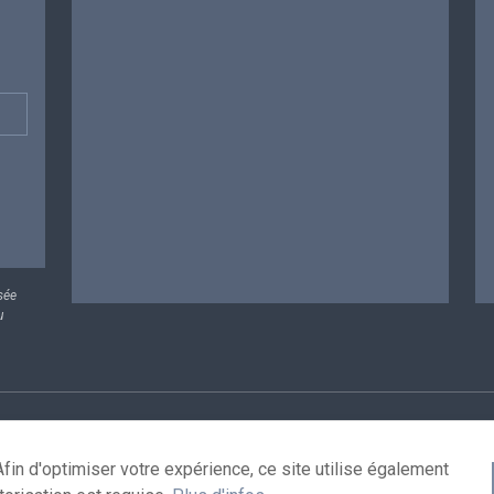
sée
u
rsonnelles
Conditions de réutilisation
Contactez-nous
A
fin d'optimiser votre expérience, ce site utilise également