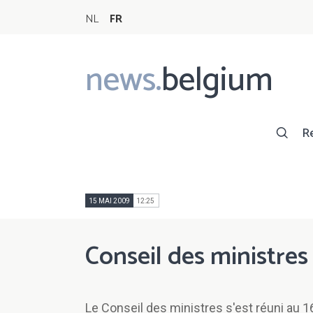
NL
FR
news.
belgium
Main
navigation
R
15 MAI 2009
12:25
Conseil des ministre
Le Conseil des ministres s'est réuni au 16