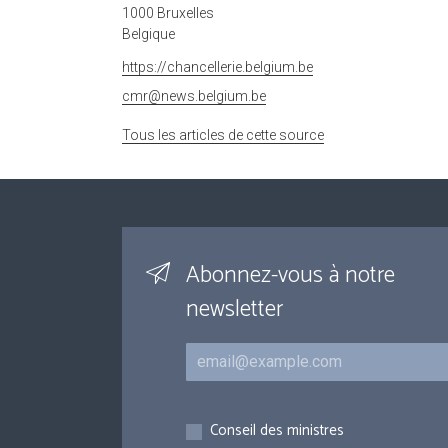
1000 Bruxelles
Belgique
https://chancellerie.belgium.be
cmr@news.belgium.be
Tous les articles de cette source
Abonnez-vous à notre
newsletter
Courriel
Inscriptions
Conseil des ministres