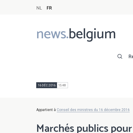
NL
FR
news.
belgium
Main
navigation
R
16 DÉC 2016
15:48
Appartient à
Conseil des ministres du 16 décembre 2016
Marchés publics pour