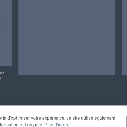
sée
u
rsonnelles
Conditions de réutilisation
Contactez-nous
A
fin d'optimiser votre expérience, ce site utilise également
torisation est requise.
Plus d'infos
.