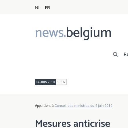
NL
FR
news.
belgium
Main
navigation
R
04 JUIN 2010
19:16
Appartient à
Conseil des ministres du 4 juin 2010
Mesures anticrise